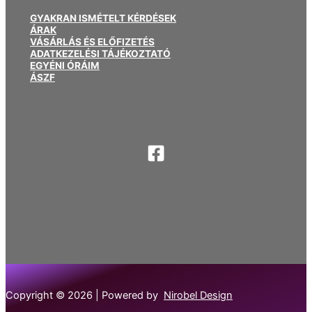
GYAKRAN ISMÉTELT KÉRDÉSEK
ÁRAK
VÁSÁRLÁS ÉS ELŐFIZETÉS
ADATKEZELÉSI TÁJÉKOZTATÓ
EGYÉNI ÓRÁIM
ÁSZF
Copyright © 2026 | Powered by
Nirobel Design