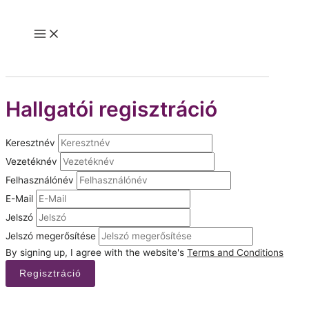
Skip
to
Main
content
Menu
Hallgatói regisztráció
Keresztnév
Vezetéknév
Felhasználónév
E-Mail
Jelszó
Jelszó megerősítése
By signing up, I agree with the website's
Terms and Conditions
Regisztráció