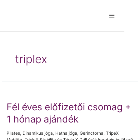
Skip
to
content
Main
Menu
triplex
Fél éves előfizetői csomag +
1 hónap ajándék
Pilates, Dinamikus jóga, Hatha jóga, Gerinctorna, TripeX
Mobility, TripleX Stability és Triple X Drill órák keretein belül erő