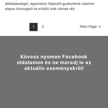
állóképességet, egyensúlyt fejlesztő gyakorlatok valamint
alapos átmozgató és erősítő órák várnak rád.
Bejegyzések
1
2
Next Page
→
lapozása
Kövess nyomon Facebook
oldalamon és ne maradj le az
aktuális eseményekről!