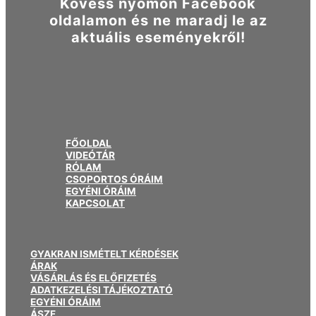
Kövess nyomon Facebook
oldalamon és ne maradj le az
aktuális eseményekről!
FŐOLDAL
VIDEÓTÁR
RÓLAM
CSOPORTOS ÓRÁIM
EGYÉNI ÓRÁIM
KAPCSOLAT
GYAKRAN ISMÉTELT KÉRDÉSEK
ÁRAK
VÁSÁRLÁS ÉS ELŐFIZETÉS
ADATKEZELÉSI TÁJÉKOZTATÓ
EGYÉNI ÓRÁIM
ÁSZF