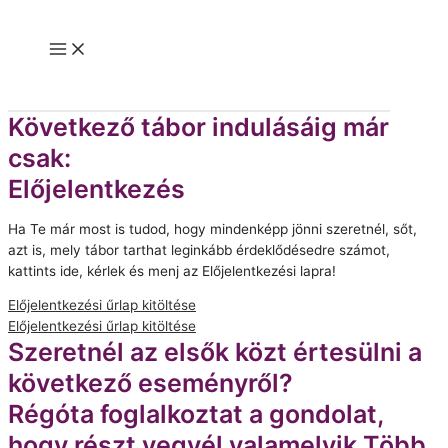
Skip
to
Main
content
Menu
Következő tábor indulásáig már
csak:
Előjelentkezés
Ha Te már most is tudod, hogy mindenképp jönni szeretnél, sőt,
azt is, mely tábor tarthat leginkább érdeklődésedre számot,
kattints ide, kérlek és menj az Előjelentkezési lapra!
Előjelentkezési űrlap kitöltése
Előjelentkezési űrlap kitöltése
Szeretnél az elsők közt értesülni a
következő eseményről?
Régóta foglalkoztat a gondolat,
hogy részt vegyél valamelyik Több ,