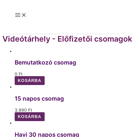
Skip
to
Main
content
Menu
Videótárhely - Előfizetői csomagok
Bemutatkozó csomag
0
Ft
KOSÁRBA
15 napos csomag
3.990
Ft
KOSÁRBA
Havi 30 napos csomag