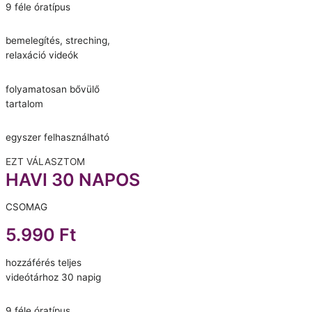
9 féle óratípus
bemelegítés, streching,
relaxáció videók
folyamatosan bővülő
tartalom
egyszer felhasználható
EZT VÁLASZTOM
HAVI 30 NAPOS
CSOMAG
5.990 Ft
hozzáférés teljes
videótárhoz 30 napig
9 féle óratípus