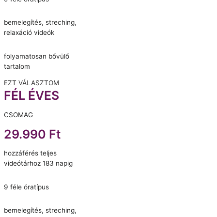
bemelegítés, streching,
relaxáció videók
folyamatosan bővülő
tartalom
EZT VÁLASZTOM
FÉL ÉVES
CSOMAG
29.990 Ft
hozzáférés teljes
videótárhoz 183 napig
9 féle óratípus
bemelegítés, streching,