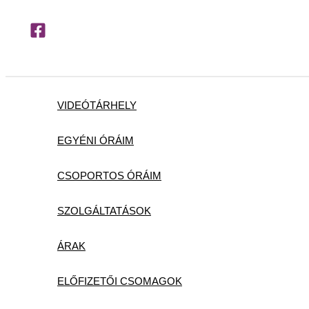
Skip
to
content
VIDEÓTÁRHELY
EGYÉNI ÓRÁIM
CSOPORTOS ÓRÁIM
SZOLGÁLTATÁSOK
ÁRAK
ELŐFIZETŐI CSOMAGOK