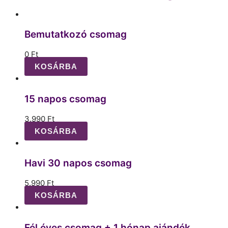
Bemutatkozó csomag
0
Ft
KOSÁRBA
15 napos csomag
3.990
Ft
KOSÁRBA
Havi 30 napos csomag
5.990
Ft
KOSÁRBA
Fél éves csomag + 1 hónap ajándék