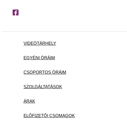
Skip
to
content
VIDEÓTÁRHELY
EGYÉNI ÓRÁIM
CSOPORTOS ÓRÁIM
SZOLGÁLTATÁSOK
ÁRAK
ELŐFIZETŐI CSOMAGOK