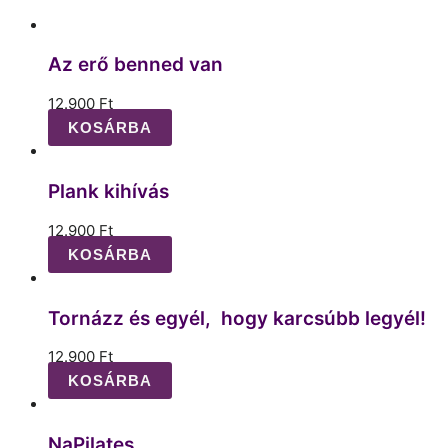
Az erő benned van
12.900
Ft
KOSÁRBA
Plank kihívás
12.900
Ft
KOSÁRBA
Tornázz és egyél, hogy karcsúbb legyél!
12.900
Ft
KOSÁRBA
NaPilates