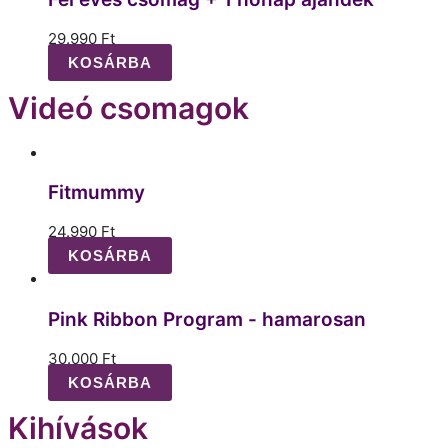
29.990
Ft
KOSÁRBA
Videó csomagok
Fitmummy
24.990
Ft
KOSÁRBA
Pink Ribbon Program - hamarosan
30.000
Ft
KOSÁRBA
Kihívások