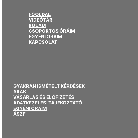
FŐOLDAL
VIDEÓTÁR
RÓLAM
CSOPORTOS ÓRÁIM
EGYÉNI ÓRÁIM
KAPCSOLAT
GYAKRAN ISMÉTELT KÉRDÉSEK
ÁRAK
VÁSÁRLÁS ÉS ELŐFIZETÉS
ADATKEZELÉSI TÁJÉKOZTATÓ
EGYÉNI ÓRÁIM
ÁSZF