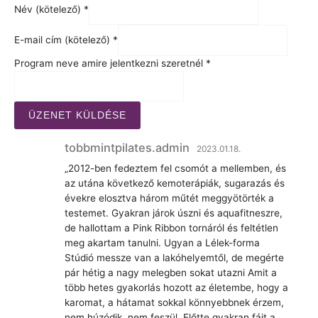
Név (kötelező)
*
E-mail cím (kötelező)
*
Program neve amire jelentkezni szeretnél
*
ÜZENET KÜLDÉSE
tobbmintpilates.admin
2023.01.18.
„2012-ben fedeztem fel csomót a mellemben, és
az utána következő kemoterápiák, sugarazás és
évekre elosztva három műtét meggyötörték a
testemet. Gyakran járok úszni és aquafitneszre,
de hallottam a Pink Ribbon tornáról és feltétlen
meg akartam tanulni. Ugyan a Lélek-forma
Stúdió messze van a lakóhelyemtől, de megérte
pár hétig a nagy melegben sokat utazni Amit a
több hetes gyakorlás hozott az életembe, hogy a
karomat, a hátamat sokkal könnyebbnek érzem,
nem húzódik, nem feszül. Előtte gyakran fájt a