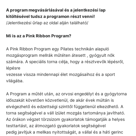
A program megvásárlásával és a jelentkezési lap
kitöltésével tudsz a programon részt venni!
/Jelentkezési űrlap az oldal alján található/
Mi is az a Pink Ribbon Program?
A Pink Ribbon Program egy Pilates technikán alapuló
mozgásprogram mellrák műtéten átesett , gyógyult nők
számára. A speciális torna célja, hogy a résztvevők lépésről,
lépésre
vezesse vissza mindennapi élet mozgásaihoz és a sport
világába.
A Program a műtét után, az orvosi engedélyt és a gyógytorna
időszakát követően közvetlenül, de akár évek múltán is
elvégezhető és edzettségi szinttől függetlenül elkezdhető. A
torna segítségével a váll ízület mozgás tartománya javítható.
Az órákon végzet törzsizom gyakorlatok támogatják a helyes
testtartást, az átmozgató gyakorlatok segítségével
pedig javítjuk a mellkas nyitottságát, a vállal és a háti gerinc