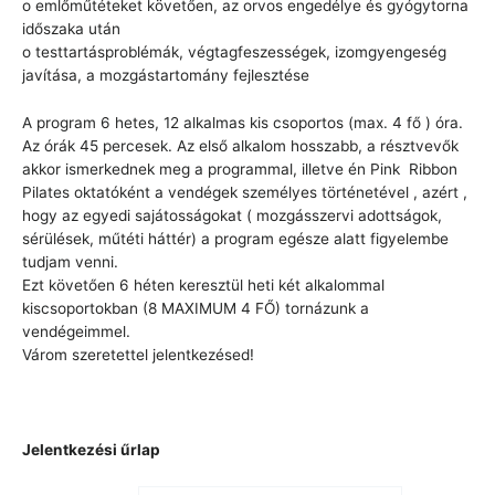
o emlőműtéteket követően, az orvos engedélye és gyógytorna
időszaka után
o testtartásproblémák, végtagfeszességek, izomgyengeség
javítása, a mozgástartomány fejlesztése
A program 6 hetes, 12 alkalmas kis csoportos (max. 4 fő ) óra.
Az órák 45 percesek. Az első alkalom hosszabb, a résztvevők
akkor ismerkednek meg a programmal, illetve én Pink Ribbon
Pilates oktatóként a vendégek személyes történetével , azért ,
hogy az egyedi sajátosságokat ( mozgásszervi adottságok,
sérülések, műtéti háttér) a program egésze alatt figyelembe
tudjam venni.
Ezt követően 6 héten keresztül heti két alkalommal
kiscsoportokban (8 MAXIMUM 4 FŐ) tornázunk a
vendégeimmel.
Várom szeretettel jelentkezésed!
Jelentkezési űrlap