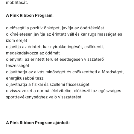
mobilitását.
A Pink Ribbon Program:
o elősegíti a pozitív önképet, javítja az önértékelést
o kíméletesen javítja az érintett váll és kar rugalmasságát és
izom erejét
o javítja az érintett kar nyirokkeringését, csökkenti,
megakadályozza az ödémát
o enyhíti az érintett terület esetlegesen visszatérő
feszességét
o javíthatja az alvás minőségét és csökkentheti a fáradságot,
energikusabbá tesz
o javíthatja a fizikai és szellemi frissességet
o visszavezet a normál életvitelbe, előkészíti az egészséges
sporttevékenységhez való visszatérést
A Pink Ribbon Program ajánlott: