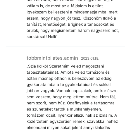
vállam is, de most az a fájdalom is eltűnt.
Igyekszem beilleszteni a mindennapjaimba, mert
érzem, hogy nagyon jót tesz. Köszönöm Ildikó a
tanítást, lehetőséget, Briginek a tanácsokat és
örülök, hogy megismertem három nagyszerű nőt,
sorstársat! Nelli”
tobbmintpilates.admin
2023.01.18.
„Szia Ildikó! Szeretném veled megosztani
tapasztalataimat. Amióta veled tornázom és
aztán másnap otthon is beleszövöm az eddigi
gyakorlataimba a te gyakorlataidat és sokkal
jobban vagyok. Vannak napszakok, amikor észre
sem veszem, hogy meg lettem műtve. Nem fáj,
nem szorít, nem húz. Odafigyelek a tartásomra
és szüneteket tartok a munkahelyemen,
tornázom kicsit. Ilyenkor ellazulnak az izmaim. A
közérzetem egyszerűen remek, szavakkal nehéz
elmondani milyen sokat jelent annyi kínlódás