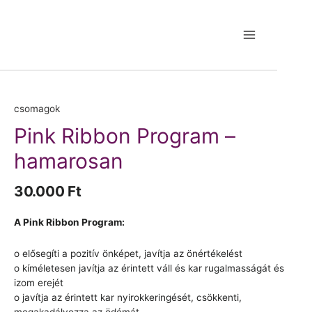
Skip
to
content
Main
Menu
csomagok
Pink Ribbon Program –
hamarosan
30.000
Ft
A Pink Ribbon Program:
o elősegíti a pozitív önképet, javítja az önértékelést
o kíméletesen javítja az érintett váll és kar rugalmasságát és
izom erejét
o javítja az érintett kar nyirokkeringését, csökkenti,