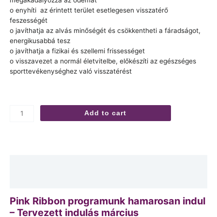
megakadályozza az ödémát
o enyhíti az érintett terület esetlegesen visszatérő
feszességét
o javíthatja az alvás minőségét és csökkentheti a fáradságot,
energikusabbá tesz
o javíthatja a fizikai és szellemi frissességet
o visszavezet a normál életvitelbe, előkészíti az egészséges
sporttevékenységhez való visszatérést
Pink
Add to cart
Ribbon
Program
-
hamarosan
quantity
Description
Reviews (2)
Pink Ribbon programunk hamarosan indul
– Tervezett indulás március