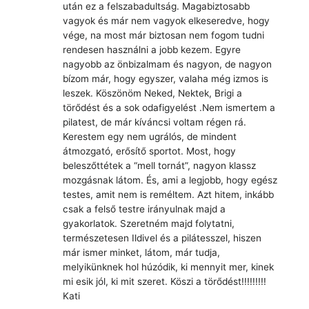
után ez a felszabadultság. Magabiztosabb
vagyok és már nem vagyok elkeseredve, hogy
vége, na most már biztosan nem fogom tudni
rendesen használni a jobb kezem. Egyre
nagyobb az önbizalmam és nagyon, de nagyon
bízom már, hogy egyszer, valaha még izmos is
leszek. Köszönöm Neked, Nektek, Brigi a
törődést és a sok odafigyelést .Nem ismertem a
pilatest, de már kíváncsi voltam régen rá.
Kerestem egy nem ugrálós, de mindent
átmozgató, erősítő sportot. Most, hogy
beleszőttétek a “mell tornát”, nagyon klassz
mozgásnak látom. És, ami a legjobb, hogy egész
testes, amit nem is reméltem. Azt hitem, inkább
csak a felső testre irányulnak majd a
gyakorlatok. Szeretném majd folytatni,
természetesen Ildivel és a pilátesszel, hiszen
már ismer minket, látom, már tudja,
melyikünknek hol húzódik, ki mennyit mer, kinek
mi esik jól, ki mit szeret. Köszi a törődést!!!!!!!!!
Kati