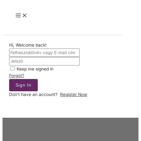
Skip
to
Main
content
Menu
Hi, Welcome back!
Keep me signed in
Forgot?
Sign In
Don't have an account?
Register Now