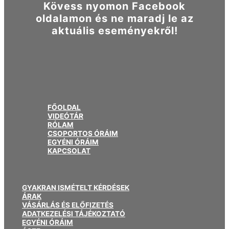
Kövess nyomon Facebook
oldalamon és ne maradj le az
aktuális eseményekről!
FŐOLDAL
VIDEÓTÁR
RÓLAM
CSOPORTOS ÓRÁIM
EGYÉNI ÓRÁIM
KAPCSOLAT
GYAKRAN ISMÉTELT KÉRDÉSEK
ÁRAK
VÁSÁRLÁS ÉS ELŐFIZETÉS
ADATKEZELÉSI TÁJÉKOZTATÓ
EGYÉNI ÓRÁIM