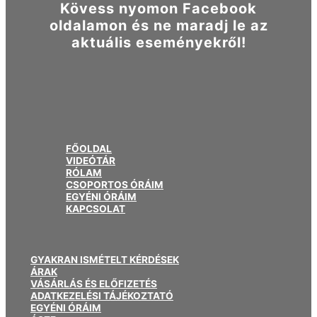
Kövess nyomon Facebook
oldalamon és ne maradj le az
aktuális eseményekről!
FŐOLDAL
VIDEÓTÁR
RÓLAM
CSOPORTOS ÓRÁIM
EGYÉNI ÓRÁIM
KAPCSOLAT
GYAKRAN ISMÉTELT KÉRDÉSEK
ÁRAK
VÁSÁRLÁS ÉS ELŐFIZETÉS
ADATKEZELÉSI TÁJÉKOZTATÓ
EGYÉNI ÓRÁIM