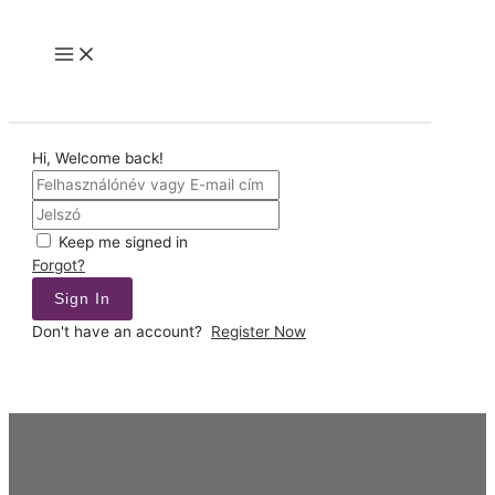
Skip
to
Main
content
Menu
Hi, Welcome back!
Keep me signed in
Forgot?
Sign In
Don't have an account?
Register Now