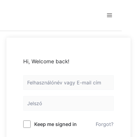
Skip
to
content
Main
Menu
Hi, Welcome back!
Keep me signed in
Forgot?