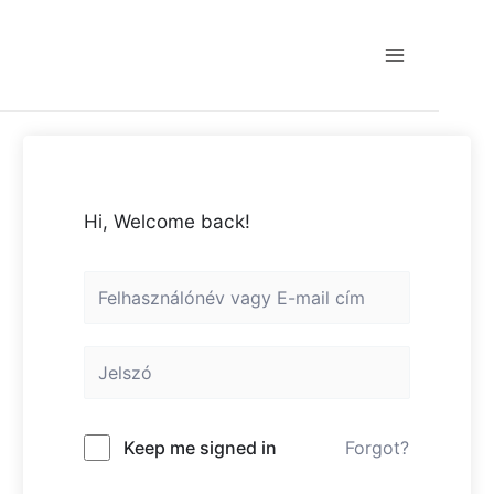
Skip
to
content
Main
Menu
Hi, Welcome back!
Keep me signed in
Forgot?