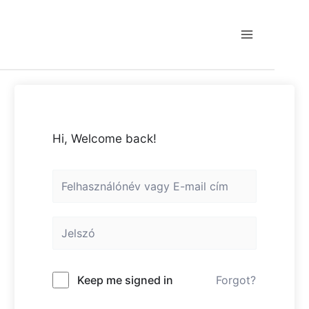
Skip
to
content
Main
Menu
Hi, Welcome back!
Keep me signed in
Forgot?