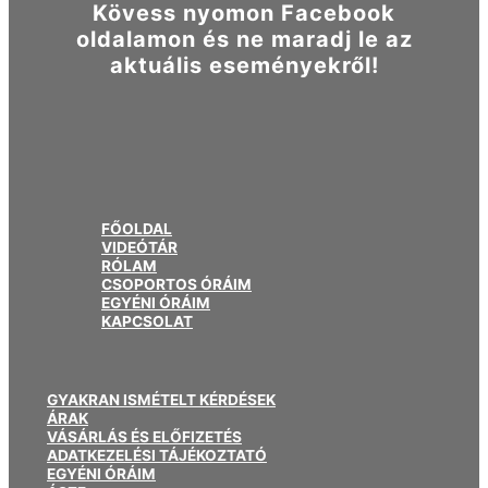
Kövess nyomon Facebook
oldalamon és ne maradj le az
aktuális eseményekről!
FŐOLDAL
VIDEÓTÁR
RÓLAM
CSOPORTOS ÓRÁIM
EGYÉNI ÓRÁIM
KAPCSOLAT
GYAKRAN ISMÉTELT KÉRDÉSEK
ÁRAK
VÁSÁRLÁS ÉS ELŐFIZETÉS
ADATKEZELÉSI TÁJÉKOZTATÓ
EGYÉNI ÓRÁIM