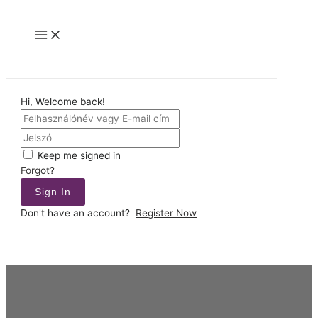
Skip
to
Main
content
Menu
Hi, Welcome back!
Keep me signed in
Forgot?
Sign In
Don't have an account?
Register Now