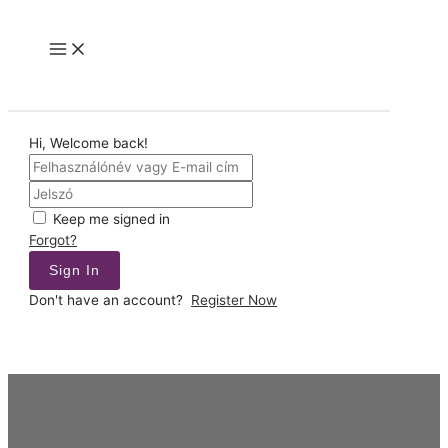
Skip
to
Main
content
Menu
Hi, Welcome back!
Keep me signed in
Forgot?
Sign In
Don't have an account?
Register Now