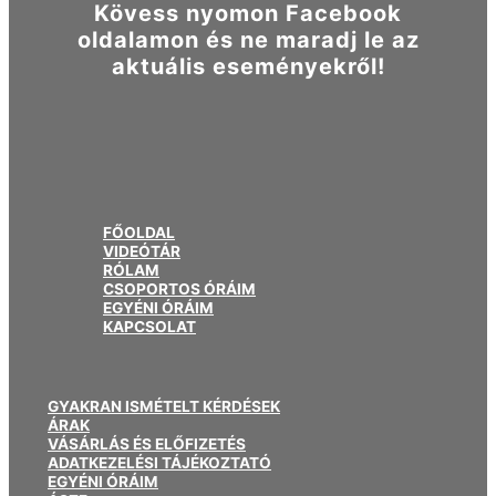
Kövess nyomon Facebook
oldalamon és ne maradj le az
aktuális eseményekről!
FŐOLDAL
VIDEÓTÁR
RÓLAM
CSOPORTOS ÓRÁIM
EGYÉNI ÓRÁIM
KAPCSOLAT
GYAKRAN ISMÉTELT KÉRDÉSEK
ÁRAK
VÁSÁRLÁS ÉS ELŐFIZETÉS
ADATKEZELÉSI TÁJÉKOZTATÓ
EGYÉNI ÓRÁIM