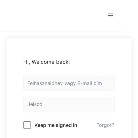
Skip
to
content
Main
Menu
Hi, Welcome back!
Keep me signed in
Forgot?