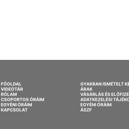
FŐOLDAL
GYAKRAN ISMÉTELT K
VIDEÓTÁR
ÁRAK
RÓLAM
VÁSÁRLÁS ÉS ELŐFIZ
CSOPORTOS ÓRÁIM
ADATKEZELÉSI TÁJÉK
EGYÉNI ÓRÁIM
EGYÉNI ÓRÁIM
KAPCSOLAT
ÁSZF