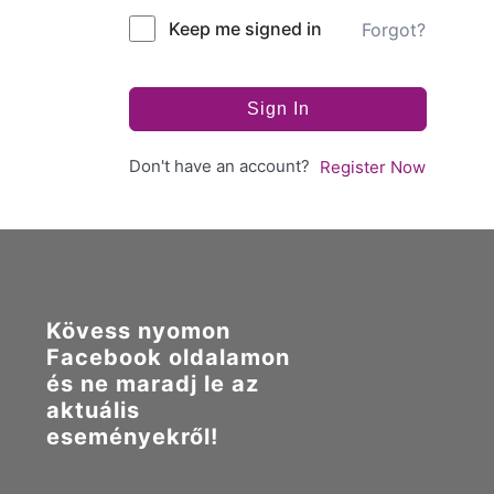
Keep me signed in
Forgot?
Sign In
Don't have an account?
Register Now
Kövess nyomon
Facebook oldalamon
és ne maradj le az
aktuális
eseményekről!