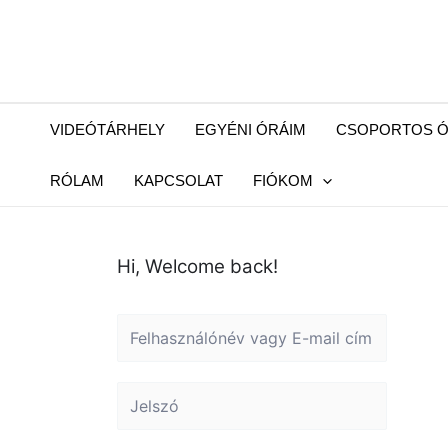
Skip
to
content
VIDEÓTÁRHELY
EGYÉNI ÓRÁIM
CSOPORTOS Ó
RÓLAM
KAPCSOLAT
FIÓKOM
Hi, Welcome back!