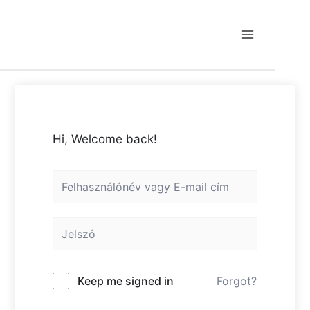
Skip
to
content
Main
Menu
Hi, Welcome back!
Keep me signed in
Forgot?