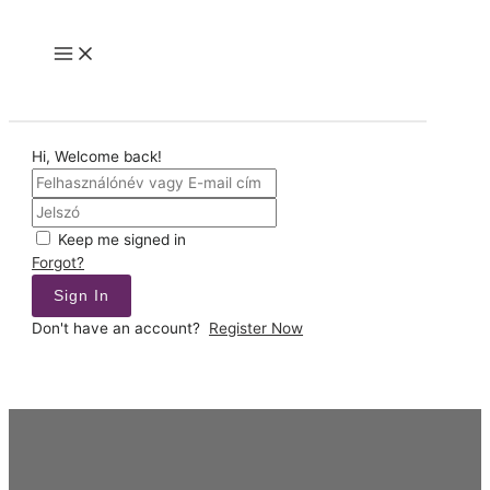
Skip
to
Main
content
Menu
Hi, Welcome back!
Keep me signed in
Forgot?
Sign In
Don't have an account?
Register Now