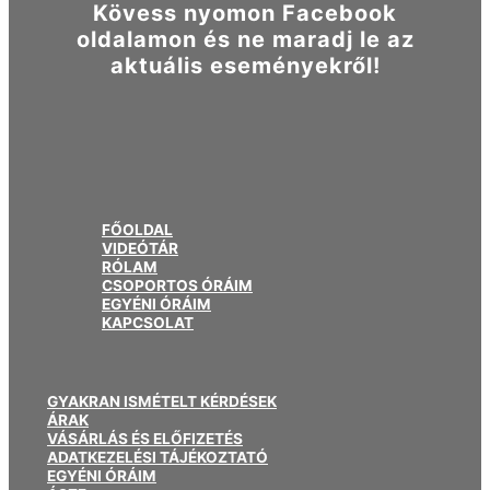
Kövess nyomon Facebook
oldalamon és ne maradj le az
aktuális eseményekről!
FŐOLDAL
VIDEÓTÁR
RÓLAM
CSOPORTOS ÓRÁIM
EGYÉNI ÓRÁIM
KAPCSOLAT
GYAKRAN ISMÉTELT KÉRDÉSEK
ÁRAK
VÁSÁRLÁS ÉS ELŐFIZETÉS
ADATKEZELÉSI TÁJÉKOZTATÓ
EGYÉNI ÓRÁIM