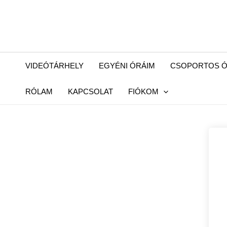
Skip
to
content
VIDEÓTÁRHELY
EGYÉNI ÓRÁIM
CSOPORTOS Ó
RÓLAM
KAPCSOLAT
FIÓKOM