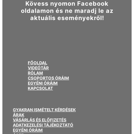
Kövess nyomon Facebook
oldalamon és ne maradj le az
aktuális eseményekről!
FŐOLDAL
VIDEÓTÁR
RÓLAM
CSOPORTOS ÓRÁIM
EGYÉNI ÓRÁIM
KAPCSOLAT
GYAKRAN ISMÉTELT KÉRDÉSEK
ÁRAK
VÁSÁRLÁS ÉS ELŐFIZETÉS
ADATKEZELÉSI TÁJÉKOZTATÓ
EGYÉNI ÓRÁIM