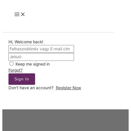
Skip
to
Main
content
Menu
Hi, Welcome back!
Keep me signed in
Forgot?
Sign In
Don't have an account?
Register Now