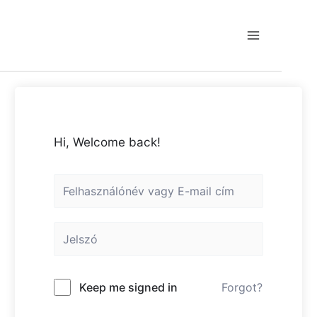
Skip
to
content
Main
Menu
Hi, Welcome back!
Keep me signed in
Forgot?