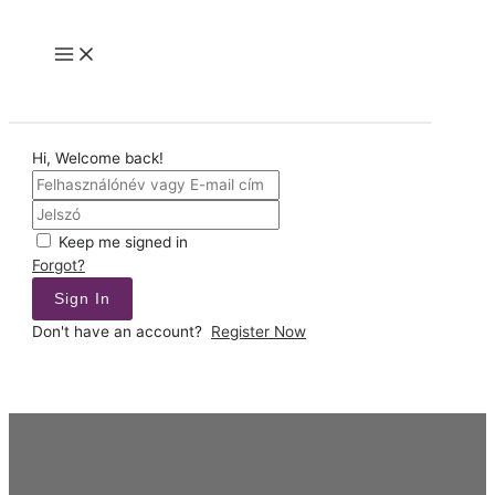
Skip
to
Main
content
Menu
Hi, Welcome back!
Keep me signed in
Forgot?
Sign In
Don't have an account?
Register Now