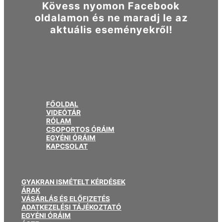
Kövess nyomon Facebook
oldalamon és ne maradj le az
aktuális eseményekről!
FŐOLDAL
VIDEÓTÁR
RÓLAM
CSOPORTOS ÓRÁIM
EGYÉNI ÓRÁIM
KAPCSOLAT
GYAKRAN ISMÉTELT KÉRDÉSEK
ÁRAK
VÁSÁRLÁS ÉS ELŐFIZETÉS
ADATKEZELÉSI TÁJÉKOZTATÓ
EGYÉNI ÓRÁIM