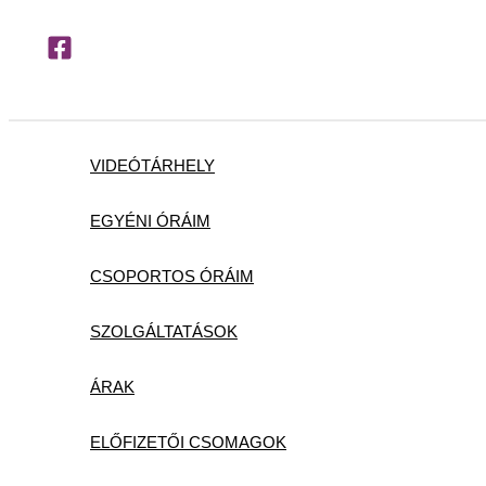
Skip
to
content
VIDEÓTÁRHELY
EGYÉNI ÓRÁIM
CSOPORTOS ÓRÁIM
SZOLGÁLTATÁSOK
ÁRAK
ELŐFIZETŐI CSOMAGOK