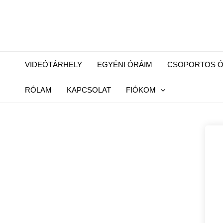
Skip
to
content
VIDEÓTÁRHELY
EGYÉNI ÓRÁIM
CSOPORTOS Ó
RÓLAM
KAPCSOLAT
FIÓKOM