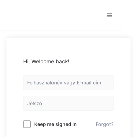
Skip
to
content
Main
Menu
Hi, Welcome back!
Keep me signed in
Forgot?