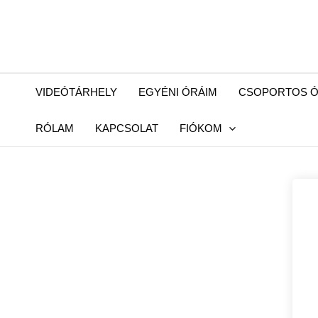
Skip
to
content
VIDEÓTÁRHELY
EGYÉNI ÓRÁIM
CSOPORTOS Ó
RÓLAM
KAPCSOLAT
FIÓKOM