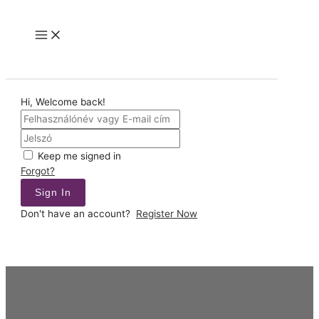
Skip
to
Main
content
Menu
Hi, Welcome back!
Keep me signed in
Forgot?
Sign In
Don't have an account?
Register Now