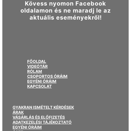
Kövess nyomon Facebook
oldalamon és ne maradj le az
aktuális eseményekről!
FŐOLDAL
VIDEÓTÁR
RÓLAM
CSOPORTOS ÓRÁIM
EGYÉNI ÓRÁIM
KAPCSOLAT
GYAKRAN ISMÉTELT KÉRDÉSEK
ÁRAK
VÁSÁRLÁS ÉS ELŐFIZETÉS
ADATKEZELÉSI TÁJÉKOZTATÓ
EGYÉNI ÓRÁIM