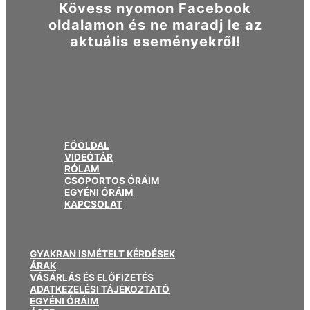
Kövess nyomon Facebook
oldalamon és ne maradj le az
aktuális eseményekről!
FŐOLDAL
VIDEÓTÁR
RÓLAM
CSOPORTOS ÓRÁIM
EGYÉNI ÓRÁIM
KAPCSOLAT
GYAKRAN ISMÉTELT KÉRDÉSEK
ÁRAK
VÁSÁRLÁS ÉS ELŐFIZETÉS
ADATKEZELÉSI TÁJÉKOZTATÓ
EGYÉNI ÓRÁIM