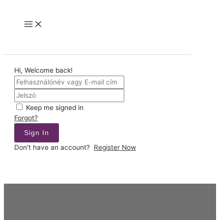
Skip
to
Main
content
Menu
Hi, Welcome back!
Keep me signed in
Forgot?
Sign In
Don't have an account?
Register Now