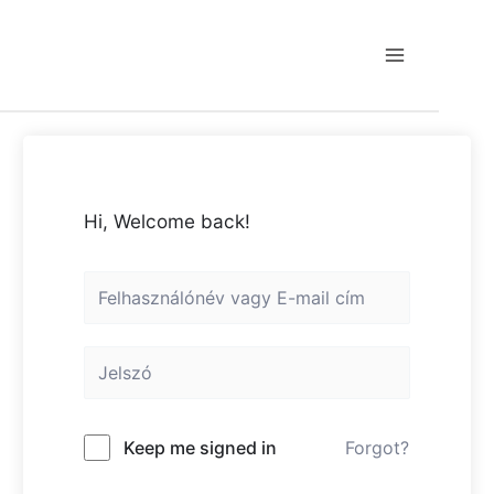
Skip
to
content
Main
Menu
Hi, Welcome back!
Keep me signed in
Forgot?