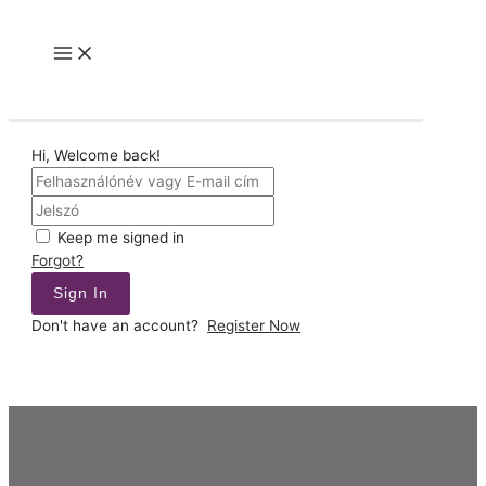
Skip
to
Main
content
Menu
Hi, Welcome back!
Keep me signed in
Forgot?
Sign In
Don't have an account?
Register Now