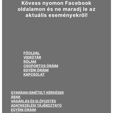
Kövess nyomon Facebook
oldalamon és ne maradj le az
aktuális eseményekről!
FŐOLDAL
VIDEÓTÁR
RÓLAM
CSOPORTOS ÓRÁIM
EGYÉNI ÓRÁIM
KAPCSOLAT
GYAKRAN ISMÉTELT KÉRDÉSEK
ÁRAK
VÁSÁRLÁS ÉS ELŐFIZETÉS
ADATKEZELÉSI TÁJÉKOZTATÓ
EGYÉNI ÓRÁIM