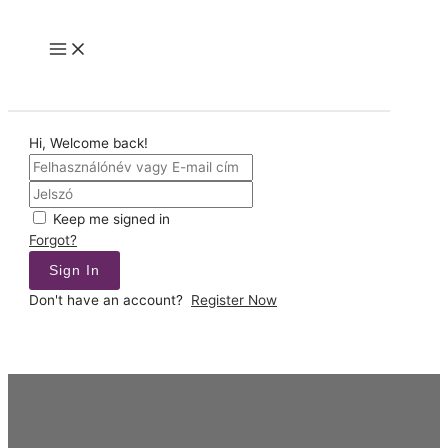
Skip
to
Main
content
Menu
Hi, Welcome back!
Keep me signed in
Forgot?
Sign In
Don't have an account?
Register Now