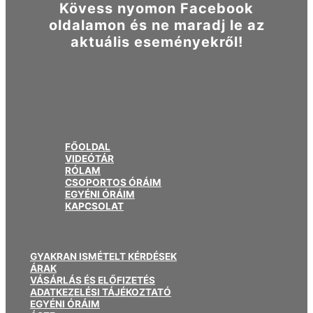
Kövess nyomon Facebook
oldalamon és ne maradj le az
aktuális eseményekről!
FŐOLDAL
VIDEÓTÁR
RÓLAM
CSOPORTOS ÓRÁIM
EGYÉNI ÓRÁIM
KAPCSOLAT
GYAKRAN ISMÉTELT KÉRDÉSEK
ÁRAK
VÁSÁRLÁS ÉS ELŐFIZETÉS
ADATKEZELÉSI TÁJÉKOZTATÓ
EGYÉNI ÓRÁIM