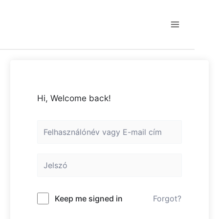
Skip
to
content
Main
Menu
Hi, Welcome back!
Keep me signed in
Forgot?