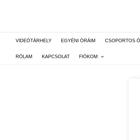
Skip
to
content
VIDEÓTÁRHELY
EGYÉNI ÓRÁIM
CSOPORTOS Ó
RÓLAM
KAPCSOLAT
FIÓKOM