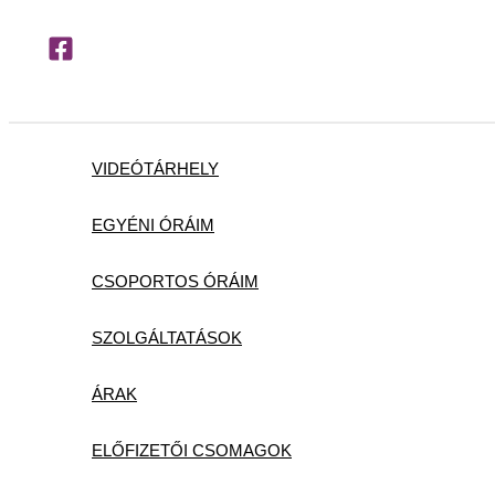
Skip
to
content
VIDEÓTÁRHELY
EGYÉNI ÓRÁIM
CSOPORTOS ÓRÁIM
SZOLGÁLTATÁSOK
ÁRAK
ELŐFIZETŐI CSOMAGOK