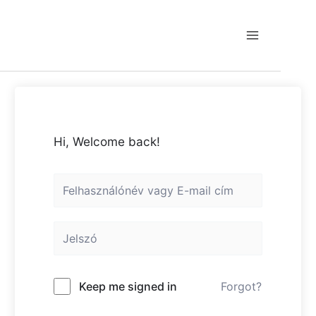
Skip
to
content
Main
Menu
Hi, Welcome back!
Keep me signed in
Forgot?