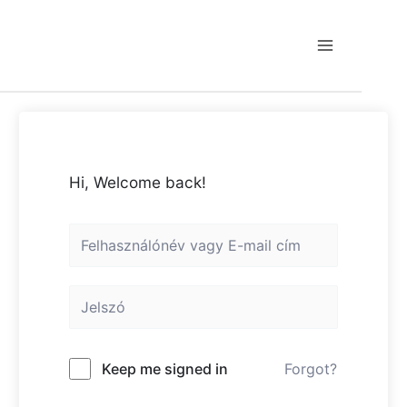
Skip
to
content
Main
Menu
Hi, Welcome back!
Keep me signed in
Forgot?