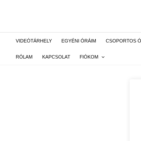
Skip
to
content
VIDEÓTÁRHELY
EGYÉNI ÓRÁIM
CSOPORTOS Ó
RÓLAM
KAPCSOLAT
FIÓKOM