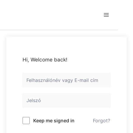
Skip
to
content
Main
Menu
Hi, Welcome back!
Keep me signed in
Forgot?