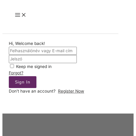
Skip
to
Main
content
Menu
Hi, Welcome back!
Keep me signed in
Forgot?
Sign In
Don't have an account?
Register Now