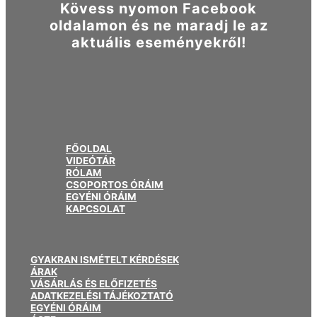
Kövess nyomon Facebook
oldalamon és ne maradj le az
aktuális eseményekről!
FŐOLDAL
VIDEÓTÁR
RÓLAM
CSOPORTOS ÓRÁIM
EGYÉNI ÓRÁIM
KAPCSOLAT
GYAKRAN ISMÉTELT KÉRDÉSEK
ÁRAK
VÁSÁRLÁS ÉS ELŐFIZETÉS
ADATKEZELÉSI TÁJÉKOZTATÓ
EGYÉNI ÓRÁIM