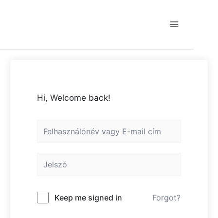
Skip
to
content
Main
Menu
Hi, Welcome back!
Keep me signed in
Forgot?