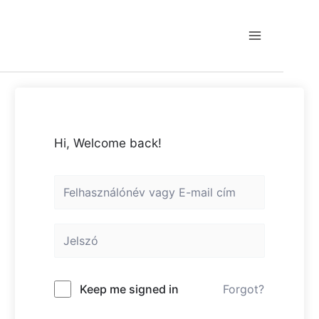
Skip
to
content
Main
Menu
Hi, Welcome back!
Keep me signed in
Forgot?