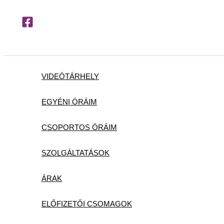
Skip
to
content
VIDEÓTÁRHELY
EGYÉNI ÓRÁIM
CSOPORTOS ÓRÁIM
SZOLGÁLTATÁSOK
ÁRAK
ELŐFIZETŐI CSOMAGOK