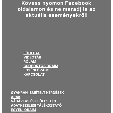
Kövess nyomon Facebook
oldalamon és ne maradj le az
aktuális eseményekről!
FŐOLDAL
VIDEÓTÁR
RÓLAM
CSOPORTOS ÓRÁIM
EGYÉNI ÓRÁIM
KAPCSOLAT
GYAKRAN ISMÉTELT KÉRDÉSEK
ÁRAK
VÁSÁRLÁS ÉS ELŐFIZETÉS
ADATKEZELÉSI TÁJÉKOZTATÓ
EGYÉNI ÓRÁIM