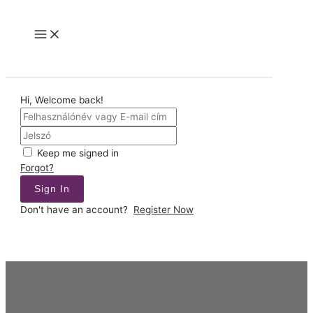
Skip
to
Main
content
Menu
Hi, Welcome back!
Keep me signed in
Forgot?
Sign In
Don't have an account?
Register Now