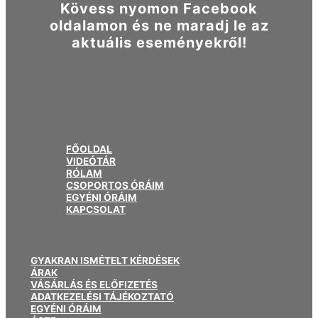
Kövess nyomon Facebook
oldalamon és ne maradj le az
aktuális eseményekről!
FŐOLDAL
VIDEÓTÁR
RÓLAM
CSOPORTOS ÓRÁIM
EGYÉNI ÓRÁIM
KAPCSOLAT
GYAKRAN ISMÉTELT KÉRDÉSEK
ÁRAK
VÁSÁRLÁS ÉS ELŐFIZETÉS
ADATKEZELÉSI TÁJÉKOZTATÓ
EGYÉNI ÓRÁIM