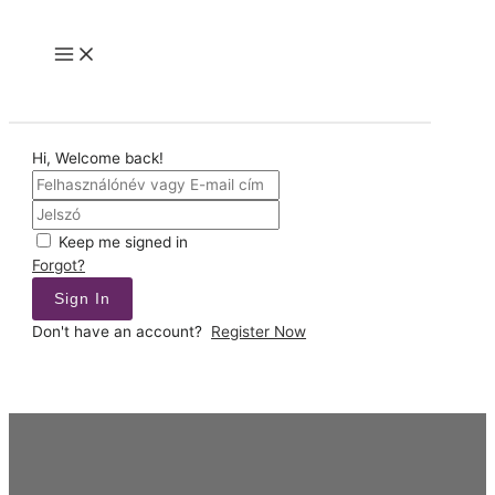
Skip
to
Main
content
Menu
Hi, Welcome back!
Keep me signed in
Forgot?
Sign In
Don't have an account?
Register Now