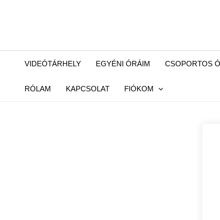
Skip
to
content
VIDEÓTÁRHELY
EGYÉNI ÓRÁIM
CSOPORTOS Ó
RÓLAM
KAPCSOLAT
FIÓKOM