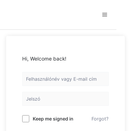
Skip
to
content
Main
Menu
Hi, Welcome back!
Keep me signed in
Forgot?