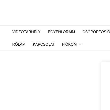
Skip
to
content
VIDEÓTÁRHELY
EGYÉNI ÓRÁIM
CSOPORTOS Ó
RÓLAM
KAPCSOLAT
FIÓKOM