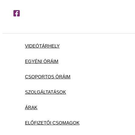
Skip
to
content
VIDEÓTÁRHELY
EGYÉNI ÓRÁIM
CSOPORTOS ÓRÁIM
SZOLGÁLTATÁSOK
ÁRAK
ELŐFIZETŐI CSOMAGOK