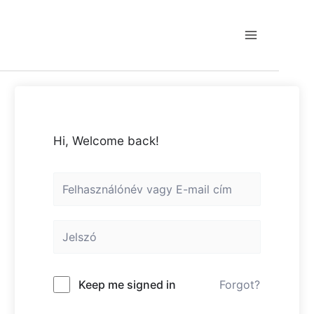
Skip
to
content
Main
Menu
Hi, Welcome back!
Keep me signed in
Forgot?