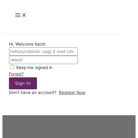
Skip
to
Main
content
Menu
Hi, Welcome back!
Keep me signed in
Forgot?
Sign In
Don't have an account?
Register Now