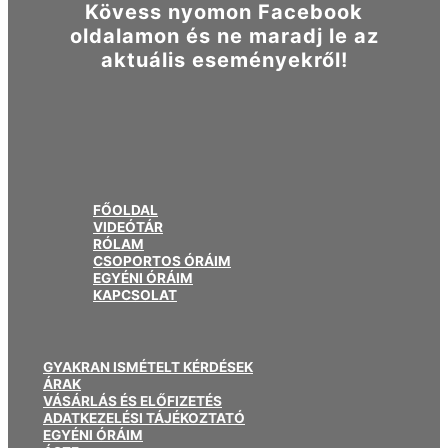
Kövess nyomon Facebook
oldalamon és ne maradj le az
aktuális eseményekről!
FŐOLDAL
VIDEÓTÁR
RÓLAM
CSOPORTOS ÓRÁIM
EGYÉNI ÓRÁIM
KAPCSOLAT
GYAKRAN ISMÉTELT KÉRDÉSEK
ÁRAK
VÁSÁRLÁS ÉS ELŐFIZETÉS
ADATKEZELÉSI TÁJÉKOZTATÓ
EGYÉNI ÓRÁIM